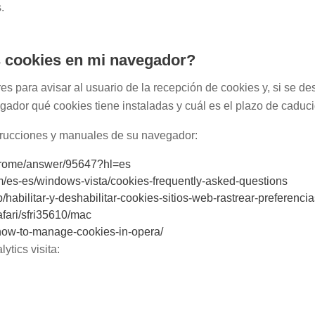
.
s cookies en mi navegador?
s para avisar al usuario de la recepción de cookies y, si se des
gador qué cookies tiene instaladas y cuál es el plazo de caduc
strucciones y manuales de su navegador:
chrome/answer/95647?hl=es
m/es-es/windows-vista/cookies-frequently-asked-questions
b/habilitar-y-deshabilitar-cookies-sitios-web-rastrear-preferenci
afari/sfri35610/mac
how-to-manage-cookies-in-opera/
ytics visita: