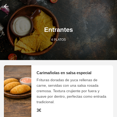
Entrantes
4 PLATOS
Carimañolas en salsa especial
Frituras doradas de yuca rellenas de
carne, servidas con una salsa rosada
cremosa. Textura crujiente por fuera y
suave por dentro, perfectas como entrada
tradicional.
3€