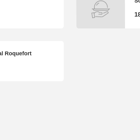
So
1
al Roquefort